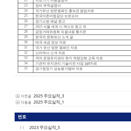
22
의료기기 사용설명서
23
장비 부착설명서
24
국가유산 방문캠페인 홍보관 팝업자료
25
한국어촌어항공단 브로슈어
26
경기소방 패널 원고
27
2025
서울 세계 시 엑스포 원고 외
28
공정거래위원회 의결내용 통지문
29
한국의 문화유산 소개 글
30
태국 세금 정보 자료
31
국가 유산 방문 캠페인 자료
32
신라역사 소개 자료
33
객차 운영유지관리 현지 역량강화 교육 자료
34
ppt
기관차 유지관리 기술이전 사업
자료
35
공기청정기 성능평가챔버 자료
2025 주요실적_3
이전글
2025 주요실적_1
다음글
번호
2023 주요실적_5
11