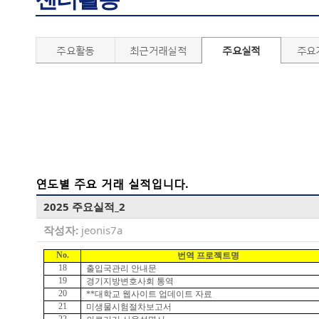
주요활동
최근거래실적
주요실적
주요
연도별 주요 거래 실적입니다.
2025 주요실적_2
작성자:
jeonis7a
No.
번역 프로젝트명
18
출입국관리 안내문
19
경기지방변호사회 통역
20
**
대학교 웹사이트 업데이트 자료
21
미생물시험절차보고서