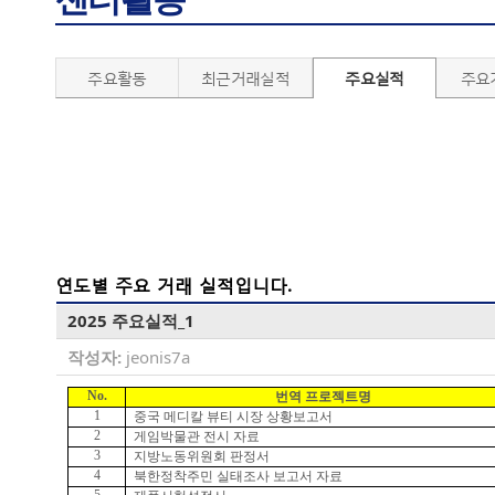
주요활동
최근거래실적
주요실적
주요
연도별 주요 거래 실적입니다.
2025 주요실적_1
작성자:
jeonis7a
No.
번역 프로젝트명
1
중국 메디칼 뷰티 시장 상황보고서
2
게임박물관 전시 자료
3
지방노동위원회 판정서
4
북한정착주민 실태조사 보고서 자료