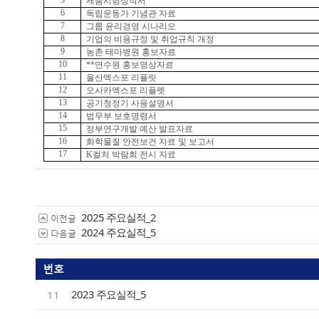
5
제품시험성적서
6
독립운동가 기념관 자료
7
그룹 윤리경영 시나리오
8
기업의 비용규정 및 취업규칙 개정
9
농촌 테마병원 홍보자료
10
**
연수원 홍보영상자료
11
울산엑스포 리플릿
12
오사카엑스포 리플렛
13
공기청정기 사용설명서
14
법무부 보호명령서
15
정부연구개발 예산 발표자료
16
화학물질 안전보건 자료 및 보고서
17
K
컬처 박람회 전시 자료
2025 주요실적_2
이전글
2024 주요실적_5
다음글
번호
2023 주요실적_5
11