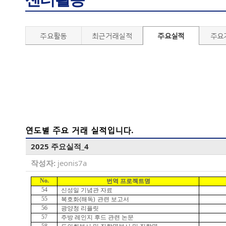
주요활동
최근거래실적
주요실적
주요
연도별 주요 거래 실적입니다.
2025 주요실적_4
작성자:
jeonis7a
No.
번역 프로젝트명
54
신성일 기념관 자료
55
(
)
복호화
해독
관련 보고서
56
광양청 리플릿
57
주방 레인지 후드 관련 논문