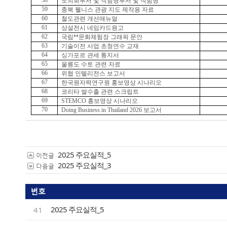
58
도의회부서 및 직함명부서 및 직함명
59
충북 웰니스 관광 지도 제작용 자료
60
철도관련 개선매뉴얼
61
상설전시 네임카드원고
62
**
국립
문화체험장 그래픽 문안
63
기술이전 사업 초청연수 교재
64
싱가포르 관세 통지서
65
울릉도 수토 관련 자료
66
위협 인텔리전스 보고서
67
한국원자력연구원 홍보영상 시나리오
68
코리타 쌀수출 관련 스크립트
69
STEMCO
홍보영상 시나리오
70
Doing Business in Thailand 2026
보고서
2025 주요실적_5
이전글
2025 주요실적_3
다음글
번호
2025 주요실적_5
41