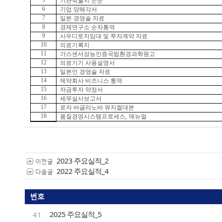
5
기관학술지 논문
6
기업 양해각서
7
일본 경영술 자료
8
경제연구소 순차통역
9
사우디토지임대 및 투자계약 자료
10
의료기록지
11
가스센서성능인증국립환경과학원고
12
의료기기 사용설명서
13
일본인 경영술 자료
14
제약회사 비즈니스 통역
15
자금투자 약정서
16
세무실사보고서
17
로자 바글라노바 뮤지컬대본
18
,
품질경영시스템프로세스
매뉴얼
2023 주요실적_2
이전글
2022 주요실적_4
다음글
번호
2025 주요실적_5
41