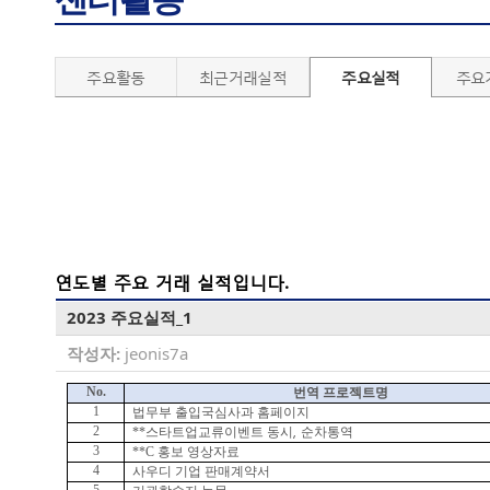
주요활동
최근거래실적
주요실적
주요
연도별 주요 거래 실적입니다.
2023 주요실적_1
작성자:
jeonis7a
No.
번역 프로젝트명
1
법무부 출입국심사과 홈페이지
2
,
**
스타트업교류이벤트 동시
순차통역
3
**C
홍보 영상자료
4
사우디 기업 판매계약서