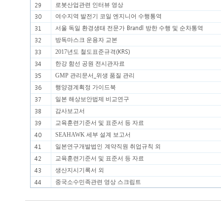
29
로봇산업관련 인터뷰 영상
30
여수지역 발전기 코일 엔지니어 수행통역
Brandl
31
서울 독일 환경생태 전문가
방한 수행 및 순차통역
32
방독마스크 운용자 교본
(KRS)
33
2017
년도 철도표준규격
34
한강 함선 공원 전시관자료
_
35
GMP
관리문서
위생 품질 관리
36
행양경계획정 가이드북
37
일본 해상보안법제 비교연구
38
감사보고서
39
교육훈련기준서 및 표준서 등 자료
40
SEAHAWK
세부 설계 보고서
41
일본연구개발법인
계약직원 취업규칙 외
42
교육훈련기준서 및 표준서 등 자료
43
생산지시기록서 외
44
중국소수민족관련 영상 스크립트