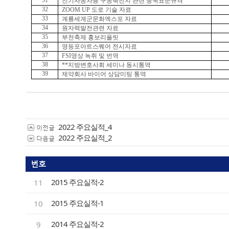
31
전기자동차용 구동축전지 관련 중국표준규격
32
ZOOM UP
도로 기술 자료
33
계룡세계군문화엑스포 자료
34
원자력발전관련 자료
35
부천축제 홍보리플릿
36
영등포아트스퀘어 전시자료
37
FSI
영상 녹취 및 번역
38
**지방변호사회 세미나 동시통역
39
제약회사 바이어 상담미팅 통역
2022 주요실적_4
이전글
2022 주요실적_2
다음글
번호
2015 주요실적-2
11
2015 주요실적-1
10
2014 주요실적-2
9