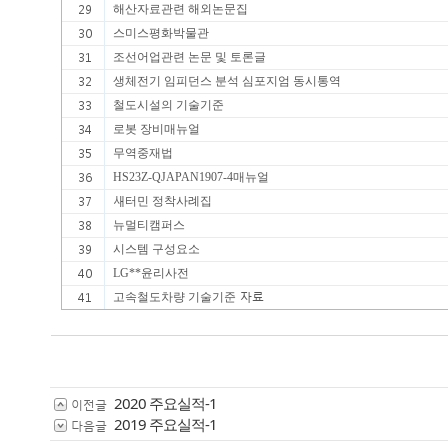
29
해산자료관련 해외논문집
30
스미스평화박물관
31
조선어업관련 논문 및 토론글
32
생체전기 임피던스 분석 심포지엄 동시통역
33
철도시설의 기술기준
34
로봇 장비매뉴얼
35
무역중재법
36
HS23Z-QJAPAN1907-4
매뉴얼
새
37
터민 정착사례집
38
뉴멀티캠퍼스
39
시스템 구성요소
40
LG**
윤리사전
자료
41
고속철도차량 기술기준
2020 주요실적-1
이전글
2019 주요실적-1
다음글